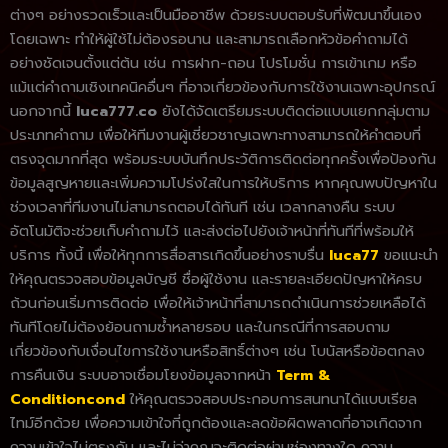
ต่างๆ อย่างรวดเร็วและเป็นมืออาชีพ ด้วยระบบตอบรับที่พัฒนาขึ้นเอง
โดยเฉพาะ ทำให้ผู้ใช้ไม่ต้องรอนาน และสามารถเลือกหัวข้อคำถามได้
อย่างชัดเจนตั้งแต่ต้น เช่น การฝาก-ถอน โปรโมชั่น การเข้าเกม หรือ
แม้แต่คำถามเชิงเทคนิคอื่นๆ ที่อาจเกี่ยวข้องกับการใช้งานเฉพาะอุปกรณ์
นอกจากนี้
luca777.co
ยังได้จัดเตรียมระบบติดต่อแบบแยกกลุ่มตาม
ประเภทคำถาม เพื่อให้ทีมงานผู้เชี่ยวชาญเฉพาะทางสามารถให้คำตอบที่
ตรงจุดมากที่สุด พร้อมระบบบันทึกประวัติการติดต่อทุกครั้งเพื่อป้องกัน
ข้อมูลสูญหายและเพิ่มความโปร่งใสในการให้บริการ หากคุณพบปัญหาใน
ช่วงเวลาที่ทีมงานไม่สามารถตอบได้ทันที เช่น เวลากลางคืน ระบบ
อัตโนมัติจะช่วยเก็บคำถามไว้ และส่งต่อไปยังเจ้าหน้าที่ทันทีที่พร้อมให้
บริการ ทั้งนี้ เพื่อให้ทุกการสื่อสารเกิดขึ้นอย่างราบรื่น
luca77
ขอแนะนำ
ให้คุณตรวจสอบข้อมูลบัญชี ชื่อผู้ใช้งาน และรายละเอียดปัญหาให้ครบ
ถ้วนก่อนเริ่มการติดต่อ เพื่อให้เจ้าหน้าที่สามารถดำเนินการช่วยเหลือได้
ทันทีโดยไม่ต้องย้อนถามซ้ำหลายรอบ และในกรณีที่การสอบถาม
เกี่ยวข้องกับเงื่อนไขการใช้งานหรือสิทธิ์ต่างๆ เช่น โบนัสหรือข้อตกลง
การคืนเงิน ระบบอาจเชื่อมโยงข้อมูลจากหน้า
Term &
Conditioncond
ให้คุณตรวจสอบประกอบการสนทนาได้แบบเรียล
ไทม์อีกด้วย เพื่อความเข้าใจที่ถูกต้องและลดข้อผิดพลาดที่อาจเกิดจาก
ความเข้าใจไม่ตรงกัน และไม่ว่าคุณจะติดต่อผ่านช่องทางใด ความ