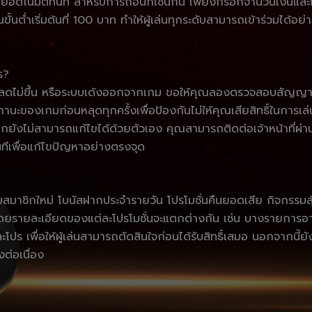
ีโดยอัตโนมัติทันที สำหรับการถอนก็เช่นกัน เพียงกรอกจำนวนเงินแล
นต่ำเริ่มต้นที่ 100 บาท ทำให้ผู้เล่นทุกระดับสามารถเข้าร่วมได้อย่า
ร?
ดไม่ขึ้น หรือระบบเด้งออกจากเกม ขอให้คุณลองตรวจสอบสัญญาณอินเท
นะของเกมก่อนหลุดทุกครั้งเพื่อป้องกันไม่ให้คุณเสียสิทธิ์ในการเ
ี้ หากยังไม่สามารถแก้ไขได้ด้วยตัวเอง คุณสามารถติดต่อเจ้าหน้าที่
ทีเพื่อแก้ไขปัญหาอย่างตรงจุด
ับสมาชิกใหม่ โบนัสฝากประจำรายวัน โปรโมชั่นคืนยอดเสีย กิจกรรมล
ดยรายละเอียดของแต่ละโปรโมชั่นจะแตกต่างกัน เช่น บางรายการอาจไม่
่ละโปร เพื่อให้ผู้เล่นสามารถตัดสินใจก่อนได้รับสิทธิ์เสมอ นอกจากนี
งต่อเนื่อง