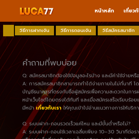
Skip
หน้าหลัก
เกี่ยวก
to
content
วิธีการฝากเงิน
วิธีการถอนเงิน
วิธีสมัครสมาชิก
คำถามที่พบบ่อย
Q: สมัครสมาชิกต้องใช้ข้อมูลอะไรบ้าง และมีค่าใช้จ่ายหรือ
A: การสมัครสมาชิกสามารถทำได้ง่ายภายในไม่กี่นาที โดยไม่
บัญชีธนาคารที่ตรงกับชื่อผู้สมัครเพื่อความสะดวกในก
หน้าเว็บไซต์โดยตรงได้ทันที และเมื่อสมัครเสร็จเรียบร้อ
มีหน้า
เกี่ยวกับเรา
ให้คุณเข้าไปอ่านแนวทางการให้บริก
Q: ระบบฝาก-ถอนรวดเร็วแค่ไหน และมีขั้นต่ำหรือไม่?
A: ระบบฝาก-ถอนใช้เวลาเฉลี่ยเพียง 10–30 วินาทีต่อร