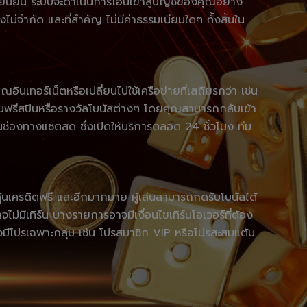
ะยืนยัน ระบบจะดำเนินการโอนเข้าสู่บัญชีของคุณอย่าง
งไม่จำกัด และที่สำคัญ ไม่มีค่าธรรมเนียมใดๆ ทั้งสิ้นใน
อร์เน็ตหรือเปลี่ยนไปใช้เครือข่ายที่เสถียรกว่า เช่น
ล่นฟรีสปินหรือรางวัลโบนัสต่างๆ โดยคุณสามารถกลับเข้า
ผ่านช่องทางแชตสด ซึ่งเปิดให้บริการตลอด 24 ชั่วโมง ทีม
ุ้นเครดิตฟรี และอีกมากมาย ผู้เล่นสามารถกดรับโบนัสได้
มีเทิร์น บางรายการอาจมีเงื่อนไขเทิร์นโอเวอร์ที่ต้อง
้ยังมีโปรเฉพาะกลุ่ม เช่น โปรสมาชิก VIP หรือโปรสะสมแต้ม