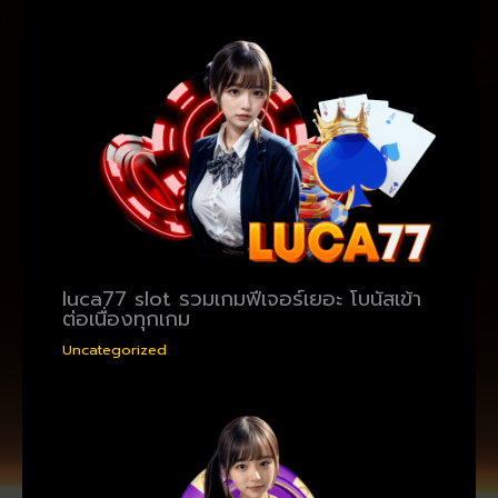
luca77 slot รวมเกมฟีเจอร์เยอะ โบนัสเข้า
ต่อเนื่องทุกเกม
Uncategorized