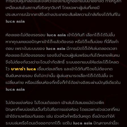
การควบคุมกล้องและจังหวะของเกมถูกออกแบบมาอย่างดี ทำให้รู้สึก
เหมือนเล่นในสถานที่จริงทุกวินาที โดยเฉพาะผู้เล่นที่เคยมี
ประสบการณ์จากคาสิโนต่างประเทศจะสัมผัสความใกล้เคียงได้ทันทีใน
luca asia
ห้องเยอะไม่ต้องรอรอบ
luca asia
เข้าได้ทันที เลือกโต๊ะได้ไม่อั้น
หากคุณเคยเจอปัญหาเข้าโต๊ะแล้วต้องรอ หรือโต๊ะเต็มบ่อย ที่นี่คือคำ
ตอบ เพราะในระบบของ
luca asia
มีการเปิดโต๊ะให้เล่นตลอดเวลา
ห้องเยอะไม่ต้องรอรอบ รองรับจำนวนผู้เล่นพร้อมกันได้หลายพันคน
จึงไม่ต้องกังวลว่าจะโดนจำกัดสิทธิ์ ระบบออกแบบให้แต่ละโต๊ะโหลด
ไว
บาคาร่า luca
เชื่อมต่อเสถียร และเข้าได้ทันทีโดยไม่ต้องกด
ยืนยันหลายรอบ ยิ่งไปกว่านั้น ผู้เล่นสามารถเลือกโต๊ะได้ไม่อั้น จะ
เปลี่ยนค่าย หรือเปลี่ยนห้องกี่ครั้งก็ทำได้อย่างอิสระผ่านบัญชีเดียวใน
luca asia
ไม่ต้องแย่งห้อง ไม่โดนเด้งออก เข้าเล่นได้เสมอแม้ช่วงพีค
ปัญหาที่พบบ่อยในเว็บทั่วไปคือการแย่งห้อง โดยเฉพาะช่วงเวลาที่คน
เข้าใช้งานพร้อมกันเยอะ เช่น ช่วงหัวค่ำหรือวันหยุด ซึ่งมักจะทำให้
ระบบล่มหรือโดนเด้งออกจากโต๊ะ แต่ใน
luca asia
ปัญหาเหล่านี้จะ