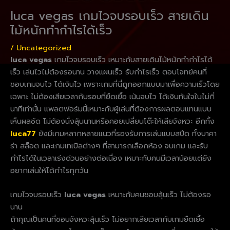
luca vegas เกมไวจบรอบเร็ว สายเดิน
ไม้หนักทำกำไรได้เร็ว
/
Uncategorized
luca vegas
เกมไวจบรอบเร็ว เหมาะกับสายเดินไม้หนักทำกำไรได้
เร็ว เล่นไวไม่ต้องรอนาน วางแผนเร็ว รับกำไรเร็ว ตอบโจทย์คนที่
ชอบเกมจบไว ได้เงินไว เพราะเกมที่นี่ถูกออกแบบมาเพื่อความเร็วโดย
เฉพาะ ไม่ต้องเสียเวลากับรอบที่ยืดเยื้อ เน้นจบไว ได้เงินทันใจในไม่กี่
นาทีเท่านั้น แพลตฟอร์มนี้เหมาะกับผู้เล่นที่ต้องการผลตอบแทนแบบ
เห็นผลชัด ไม่ต้องนั่งลุ้นนานหรือคอยเปลี่ยนโต๊ะให้เสียจังหวะ อีกทั้ง
luca77
ยังมีเกมหลากหลายแนวที่รองรับการเล่นแบบสปีด ทั้งบาคา
ร่า สล็อต และเกมเทเบิลต่างๆ ที่สามารถเลือกห้อง จบเกม และรับ
กำไรได้ในเวลาเร่งด่วนอย่างต่อเนื่อง เหมาะกับคนมีเวลาน้อยแต่ยัง
อยากเล่นให้ได้กำไรทุกวัน
เกมไวจบรอบเร็ว
luca vegas
เหมาะกับคนชอบลุ้นเร็ว ไม่ต้องรอ
นาน
ถ้าคุณเป็นคนที่ชอบจังหวะลุ้นเร็ว ไม่อยากเสียเวลากับเกมยืดเยื้อ