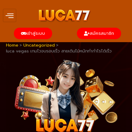
Skip
to
content
เข้าสู่ระบบ
สมัครสมาชิก
Home
Uncategorized
luca vegas เกมไวจบรอบเร็ว สายเดินไม้หนักทำกำไรได้เร็ว